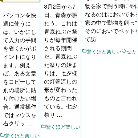
物を家で飼う時にや
8月2日から7
なるのはにおいであ
日、青森が賑
パソコンを快
家の中で動物を飼っ
わう。これは
適に使うに
そのにおいでペット
青森ねぶた祭
は、いかにし
て訪 …
りが毎年開催
て入力の手間
される期間
を省くかがポ
驚くほど楽しい
セカ
だ。青森ねぶ
イントになり
た祭りの始ま
ます。例え
りは、七夕様
ば、ある文章
の灯篭流しの
をコピーして
形が変わった
別の場所に貼
ものと言われ
り付けたい場
ている。七夕
合。通常操作
祭り …
ではマウスを
右クリッ …
驚くほど楽しい
驚くほど楽しい