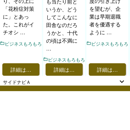
り、その上に
度の引き上げ
も当たり前と
「花粉症対策
を望むが、企
いうか、どう
に」とあっ
業は早期退職
してこんなに
た。これがイ
者を優遇する
田舎なのだろ
チオシ …
ように …
うかと、十代
の頃は不満に 
ビジネスもろもろ
ビジネスもろもろ
…
ビジネスもろもろ
詳細は…
詳細は…
詳細は…
サイドナビＡ
2026 いいヒトいいマチいいソーシャル All rights
reserved.