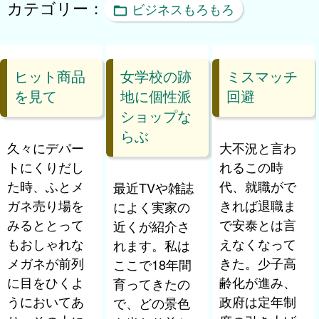
カテゴリー：
ビジネスもろもろ
ヒット商品
女学校の跡
ミスマッチ
を見て
地に個性派
回避
ショップな
らぶ
久々にデパー
大不況と言わ
トにくりだし
れるこの時
た時、ふとメ
代、就職がで
最近TVや雑誌
ガネ売り場を
きれば退職ま
によく実家の
みるととって
で安泰とは言
近くが紹介さ
もおしゃれな
えなくなって
れます。私は
メガネが前列
きた。少子高
ここで18年間
に目をひくよ
齢化が進み、
育ってきたの
うにおいてあ
政府は定年制
で、どの景色