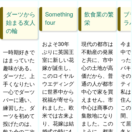
ダーツから
Something
飲食業の繁
ブ
始まる友人
four
栄
ラ
の輪
およそ30年
現代の都市は
今ま
ぶりに英国王
不動産の発展
中で
一時期好きで
室に新しい花
と共に、市中
った
はまっていた
嫁が誕生し、
心の土地が高
バキ
趣味がある。
このロイヤル
価だから、普
その
ダーツだ。上
ウエディング
通の人が都市
ティ
手くなりたい
に世界中から
中心で家を買
私は
一心でダーツ
祝福が寄せら
えません。市
住ん
バーに通い、
れました。欧
中心は商事の
この
練習した。ダ
米では古来よ
集散地になり
間、
ーツを初めて
り、花嫁は結
ました。この
て居
投げたのは、
婚式の時に4
ように、都市
冬と
飲み会の二次