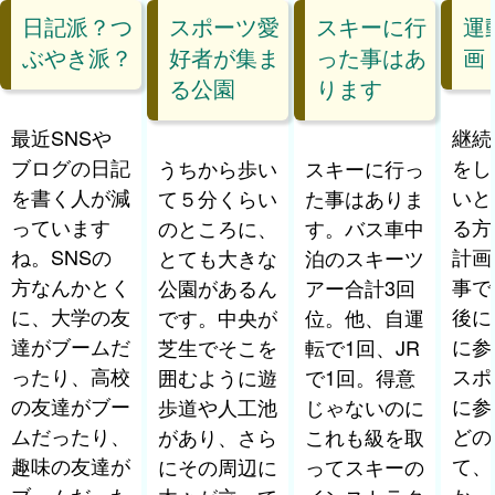
日記派？つ
スポーツ愛
スキーに行
運
ぶやき派？
好者が集ま
った事はあ
画
る公園
ります
最近SNSや
継続
ブログの日記
をし
うちから歩い
スキーに行っ
を書く人が減
いと
て５分くらい
た事はありま
っています
る方
のところに、
す。バス車中
ね。SNSの
計画
とても大きな
泊のスキーツ
方なんかとく
事で
公園があるん
アー合計3回
に、大学の友
後に
です。中央が
位。他、自運
達がブームだ
に参
芝生でそこを
転で1回、JR
ったり、高校
スポ
囲むように遊
で1回。得意
の友達がブー
に参
歩道や人工池
じゃないのに
ムだったり、
どの
があり、さら
これも級を取
趣味の友達が
て、
にその周辺に
ってスキーの
ブームだった
かっ