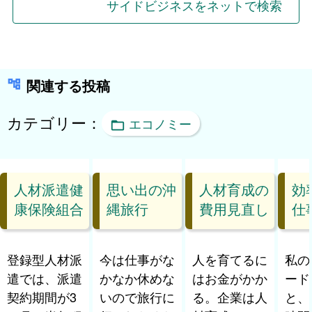
ゲ
サイドビジネスをネットで検索
ー
シ
ョ
関連する投稿
ン
カテゴリー：
エコノミー
人材派遣健
思い出の沖
人材育成の
効
康保険組合
縄旅行
費用見直し
仕
登録型人材派
今は仕事がな
人を育てるに
私の
遣では、派遣
かなか休めな
はお金がかか
ード
契約期間が3
いので旅行に
る。企業は人
と、