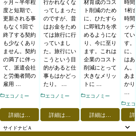
ヶ月～半年程
行かれなくな
材育成のコス
時間
度と短期で、
ってしまった
ト削減のため
1桁
更新される事
のですが、昔
に、ひたすら
時間
もなく1回で
はお金をため
に即戦力を求
ッチ
終了する契約
ては旅行に行
めるようにな
てい
も少なくあり
っていまし
り、今に至り
す。
ません。契約
た。旅行にい
ます。これは
に、
の満了に伴っ
こうという目
企業のコスト
はあ
て、派遣会社
的があると仕
削減にとって
ん。
と労働者間の
事もはかどっ
大きなメリッ
あま
雇用 …
たり。 …
トに …
かり
…
エコノミー
エコノミー
エコノミー
エコ
詳細は…
詳細は…
詳細は…
詳
サイドナビＡ